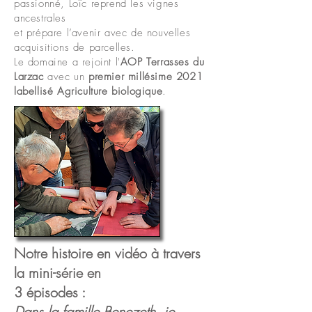
passionné, Loïc reprend les vignes
ancestrales
et prépare l’avenir avec de nouvelles
acquisitions de parcelles.
Le domaine a rejoint l'
AOP Terrasses du
Larzac
avec un
premier millésime 2021
labellisé Agriculture biologique
.
Notre histoire en vidéo à travers
la mini-série en
3 épisodes :
Dans la famille Benezeth, je