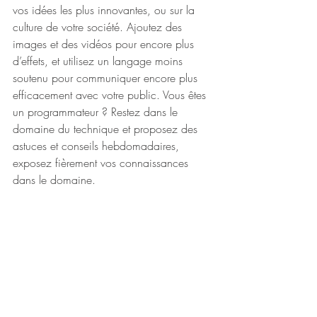
vos idées les plus innovantes, ou sur la 
culture de votre société. Ajoutez des 
images et des vidéos pour encore plus 
d’effets, et utilisez un langage moins 
soutenu pour communiquer encore plus 
efficacement avec votre public. Vous êtes 
un programmateur ? Restez dans le 
domaine du technique et proposez des 
astuces et conseils hebdomadaires, 
exposez fièrement vos connaissances 
dans le domaine. 
Inspirez-vous
Pour vous tenir au courant des nouveautés 
Wix, y compris des conseils et des 
articles intéressants, n’hésitez pas à 
consulter le Blog Wix. Vous pourriez 
même y trouver de l’inspiration et la 
motivation pour créer votre propre blog. 