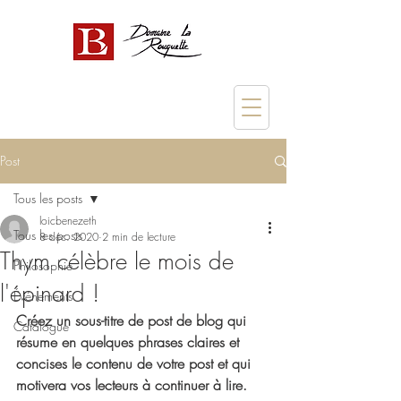
Post
Tous les posts
loicbenezeth
Tous les posts
8 déc. 2020
2 min de lecture
Thym célèbre le mois de
Philosophie
l'épinard !
Événements
Créez un sous-titre de post de blog qui 
Catalogue
résume en quelques phrases claires et 
concises le contenu de votre post et qui 
motivera vos lecteurs à continuer à lire.